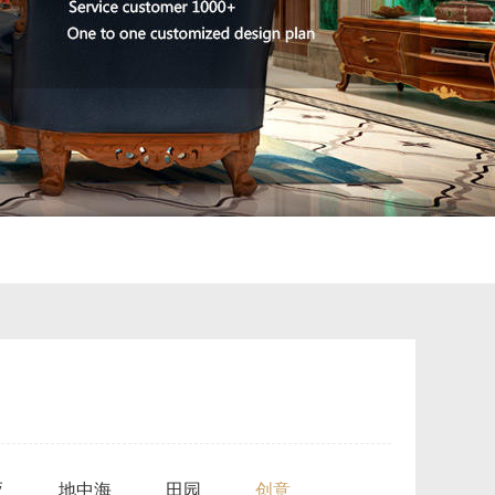
亚
地中海
田园
创意