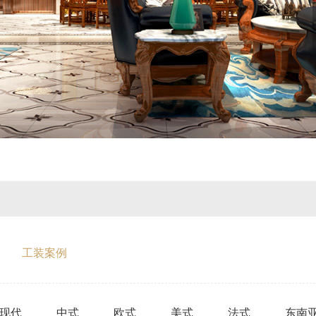
工装案例
现代
中式
欧式
美式
法式
东南