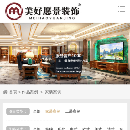
首頁
>
作品案例
>
家装案例
项目类型：
全部
家装案例
工装案例
风格分类：
全部
简约
现代
中式
欧式
美式
法式
东