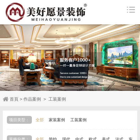
首頁
>
作品案例
>
工装案例
项目类型：
全部
家装案例
工装案例
风格分类：
全部
简约
现代
中式
欧式
美式
法式
东