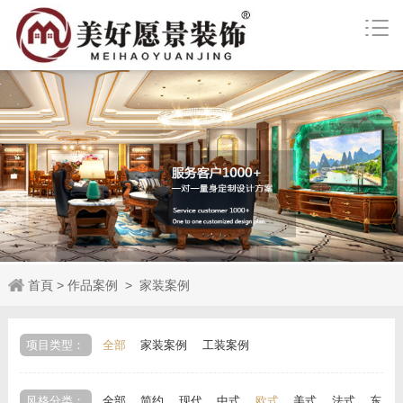
首頁
>
作品案例
>
家装案例
项目类型：
全部
家装案例
工装案例
风格分类：
全部
简约
现代
中式
欧式
美式
法式
东