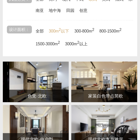
南亚
地中海
田园
创意
设计面积：
2
2
2
全部
300m
以下
300-800m
800-1500m
2
2
1500-3000m
3000m
以上
色觉·北欧
家装白色带点简欧
现代北欧-中户型
现代北欧李总雅居