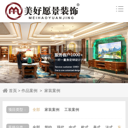
首頁
>
作品案例
>
家装案例
项目类型：
全部
家装案例
工装案例
风格分类：
全部
简约
现代
中式
欧式
美式
法式
东