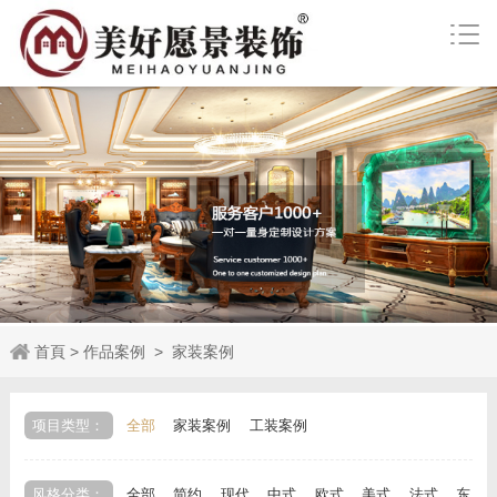
首頁
>
作品案例
>
家装案例
项目类型：
全部
家装案例
工装案例
风格分类：
全部
简约
现代
中式
欧式
美式
法式
东