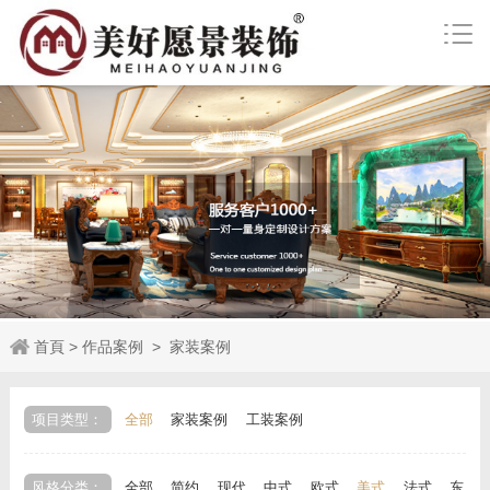
首頁
>
作品案例
>
家装案例
项目类型：
全部
家装案例
工装案例
风格分类：
全部
简约
现代
中式
欧式
美式
法式
东