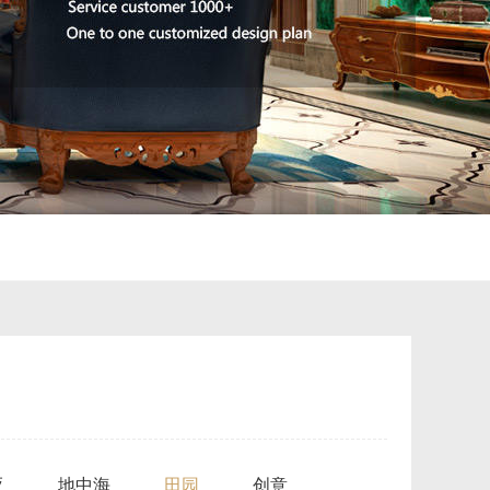
亚
地中海
田园
创意