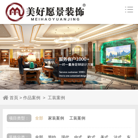
首頁
>
作品案例
>
工装案例
项目类型：
全部
家装案例
工装案例
风格分类：
全部
简约
现代
中式
欧式
美式
法式
东