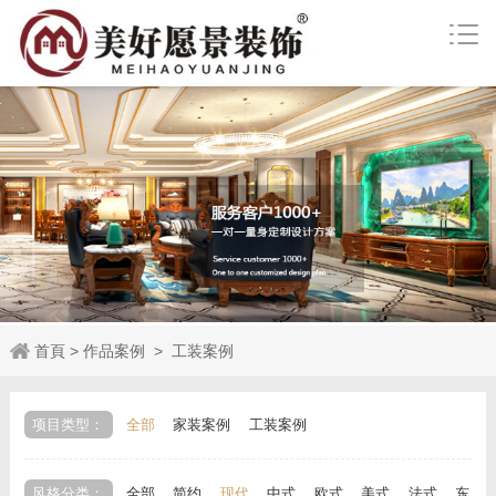
首頁
>
作品案例
>
工装案例
项目类型：
全部
家装案例
工装案例
风格分类：
全部
简约
现代
中式
欧式
美式
法式
东