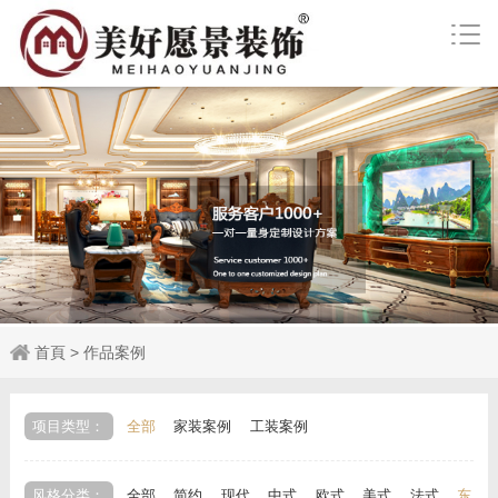
首頁
>
作品案例
项目类型：
全部
家装案例
工装案例
风格分类：
全部
简约
现代
中式
欧式
美式
法式
东