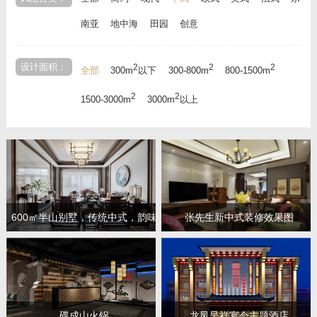
南亚
地中海
田园
创意
设计面积：
2
2
2
全部
300m
以下
300-800m
800-1500m
2
2
1500-3000m
3000m
以上
600㎡半山别墅，传统中式，韵味
张先生新中式装修效果图
十足！
碟成山火锅
龙凤呈祥宴会主题酒店