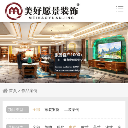
首頁
>
作品案例
项目类型：
全部
家装案例
工装案例
风格分类：
全部
简约
现代
中式
欧式
美式
法式
东