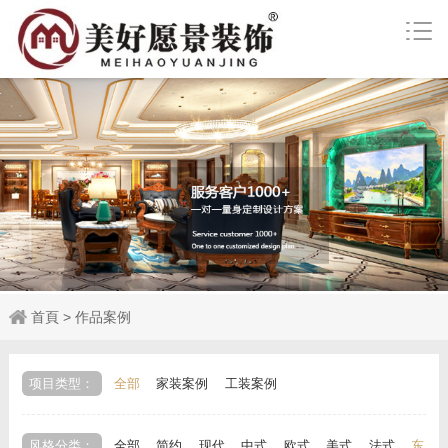
首頁
>
作品案例
项目类型：
全部
家装案例
工装案例
风格分类：
全部
简约
现代
中式
欧式
美式
法式
东